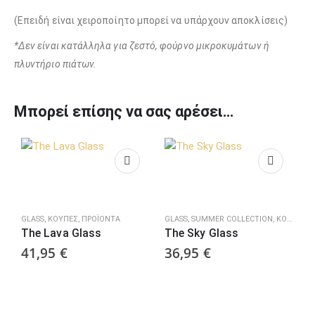
(Επειδή είναι χειροποίητo μπορεί να υπάρχουν αποκλίσεις)
*Δεν είναι κατάλληλα για ζεστό, φούρνο μικροκυμάτων ή
πλυντήριο πιάτων.
Μπορεί επίσης να σας αρέσει…
GLASS
,
ΚΟΎΠΕΣ
,
ΠΡΟΪΌΝΤΑ
GLASS
,
SUMMER COLLECTION
,
ΚΟΎΠΕΣ
,
Π
The Lava Glass
The Sky Glass
41,95
€
36,95
€