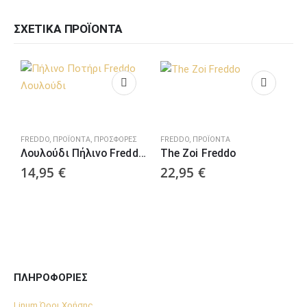
ΣΧΕΤΙΚΆ ΠΡΟΪΌΝΤΑ
FREDDO
,
ΠΡΟΪΌΝΤΑ
,
ΠΡΟΣΦΟΡΈΣ
FREDDO
,
ΠΡΟΪΌΝΤΑ
C
Λουλούδι Πήλινο Freddo Ποτήρι
The Zoi Freddo
14,95
€
22,95
€
ΠΛΗΡΟΦΟΡΙΕΣ
Linum Όροι Χρήσης