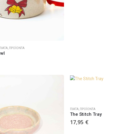
ΠΙΆΤΑ
,
ΠΡΟΪΌΝΤΑ
owl
ΠΙΆΤΑ
,
ΠΡΟΪΌΝΤΑ
The Stitch Tray
17,95
€