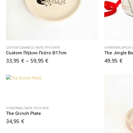
CUSTOM CERAMICS
,
ΠΙΆΤΑ
,
ΠΡΟΪΌΝΤΑ
CHRISTMAS
,
ΜΠΏΛ
,
Custom Πήλινo Πιάτο Ø17cm
The Jingle B
33,95
€
–
59,95
€
49,95
€
CHRISTMAS
,
ΠΙΆΤΑ
,
ΠΡΟΪΌΝΤΑ
The Grinch Plate
34,95
€