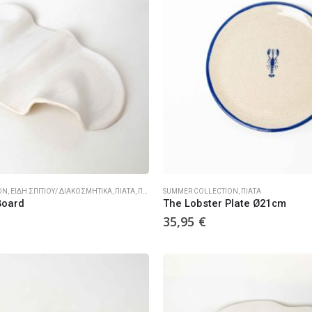
ON
,
ΕΊΔΗ ΣΠΙΤΙΟΎ/ ΔΙΑΚΟΣΜΗΤΙΚΆ
,
ΠΙΆΤΑ
,
ΠΡΟΪΌΝΤΑ
SUMMER COLLECTION
,
ΠΙΆΤΑ
Board
The Lobster Plate Ø21cm
35,95
€