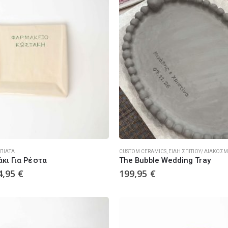
ΠΙΆΤΑ
CUSTOM CERAMICS
,
ΕΊΔΗ ΣΠΙΤΙΟΎ/ ΔΙΑΚΟΣ
κι Για Ρέστα
The Bubble Wedding Tray
4,95
€
199,95
€