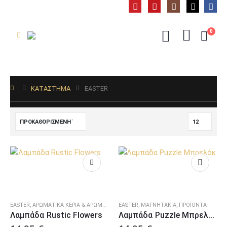
0
ΚΑΤΆΣΤΗΜΑ
EASTER
EASTER
,
ΑΡΩΜΑΤΙΚΆ ΚΕΡΙΆ & ΑΡΩΜΑΤΙΚΆ ΧΏΡΟΥ
EASTER
,
,
ΜΑΓΝΗΤΆΚΙΑ
ΜΑΓΝΗΤΆΚΙΑ
,
,
ΠΡΟΪΌΝΤΑ
ΠΡΟΪΌΝΤΑ
Λαμπάδα Rustic Flowers
Λαμπάδα Puzzle Μπρελόκ