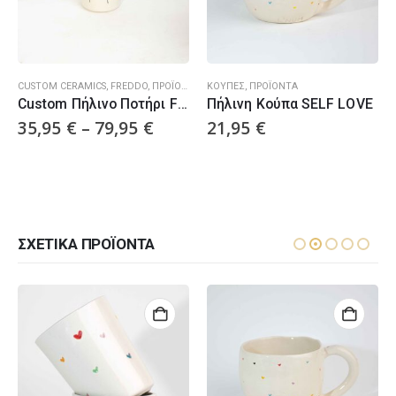
CUSTOM CERAMICS
,
FREDDO
,
ΠΡΟΪΌΝΤΑ
ΚΟΎΠΕΣ
,
ΠΡΟΪΌΝΤΑ
Custom Πήλινo Ποτήρι Freddo
Πήλινη Κούπα SELF LOVE
35,95
€
–
79,95
€
21,95
€
ΣΧΕΤΙΚΆ ΠΡΟΪΌΝΤΑ