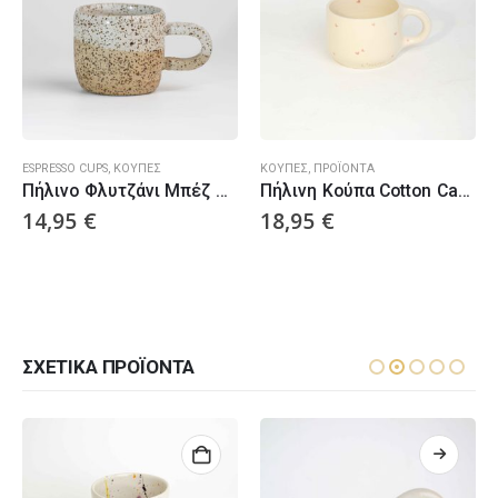
ESPRESSO CUPS
,
ΚΟΎΠΕΣ
ΚΟΎΠΕΣ
,
ΠΡΟΪΌΝΤΑ
Πήλινο Φλυτζάνι Μπέζ Με Χερούλι
Πήλινη Κούπα Cotton Candy Hearts
14,95
€
18,95
€
ΣΧΕΤΙΚΆ ΠΡΟΪΌΝΤΑ