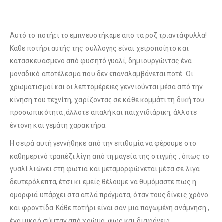
Αυτό το ποτήρι το εμπνευστήκαμε απο τα ροζ τριαντάφυλλα!
Κάθε ποτήρι αυτής της συλλογής είναι χειροποίητο και
κατασκευασμένο από φυσητό γυαλί, δημιουργώντας ένα
μοναδικό αποτέλεσμα που δεν επαναλαμβάνεται ποτέ. Οι
χρωματισμοί και οι λεπτομέρειες γεννιούνται μέσα από την
κίνηση του τεχνίτη, χαρίζοντας σε κάθε κομμάτι τη δική του
προσωπικότητα ,άλλοτε απαλή και παιχνιδιάρικη, άλλοτε
έντονη και γεμάτη χαρακτήρα.
Η σειρά αυτή γεννήθηκε από την επιθυμία να φέρουμε στο
καθημερινό τραπέζι λίγη από τη μαγεία της στιγμής , όπως το
γυαλί λιώνει στη φωτιά και μεταμορφώνεται μέσα σε λίγα
δευτερόλεπτα, έτσι κι εμείς θέλουμε να θυμόμαστε πως η
ομορφιά υπάρχει στα απλά πράγματα, όταν τους δίνεις χρόνο
και φροντίδα. Κάθε ποτήρι είναι σαν μια παγωμένη ανάμνηση ,
ένα μικρό σύμπαν από χρώμα, φως και διαφάνεια.