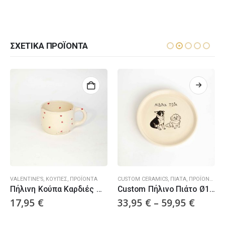
ΣΧΕΤΙΚΆ ΠΡΟΪΌΝΤΑ
VALENTINE'S
,
ΚΟΎΠΕΣ
,
ΠΡΟΪΌΝΤΑ
CUSTOM CERAMICS
,
ΠΙΆΤΑ
,
ΠΡΟΪΌΝΤΑ
Πήλινη Κούπα Καρδιές Με Χερούλι
Custom Πήλινo Πιάτο Ø17cm
17,95
€
33,95
€
–
59,95
€