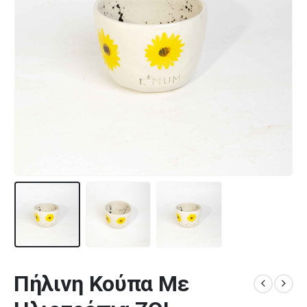
Πήλινη Κούπα Με