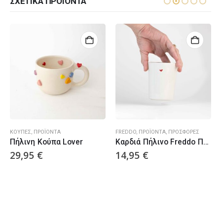
ΣΧΕΤΙΚΆ ΠΡΟΪΌΝΤΑ
ΚΟΎΠΕΣ
,
ΠΡΟΪΌΝΤΑ
FREDDO
,
ΠΡΟΪΌΝΤΑ
,
ΠΡΟΣΦΟΡΈΣ
Πήλινη Κούπα Lover
Καρδιά Πήλινο Freddo Ποτήρι
29,95
€
14,95
€