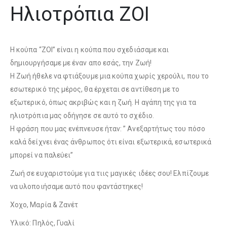
Ηλιοτρόπια ZOI
Η κούπα “ΖΟΙ” είναι η κούπα που σχεδιάσαμε και
δημιουργήσαμε με έναν απο εσάς, την Ζωή!
Η Ζωή ήθελε να φτιάξουμε μια κούπα χωρίς χερούλι, που το
εσωτερικό της μέρος, θα έρχεται σε αντίθεση με το
εξωτερικό, όπως ακριβώς και η ζωή. Η αγάπη της για τα
ηλιοτρόπια μας οδήγησε σε αυτό το σχέδιο.
Η φράση που μας ενέπνευσε ήταν: ” Ανεξαρτήτως του πόσο
καλά δείχνει ένας άνθρωπος ότι είναι εξωτερικά, εσωτερικά
μπορεί να παλεύει”
Ζωή σε ευχαριστούμε για τιις μαγικές ιδέες σου! Ελπίζουμε
να υλοποιήσαμε αυτό που φαντάστηκες!
Χοχο, Μαρία & Ζανέτ
Υλικό: Πηλός, Γυαλί